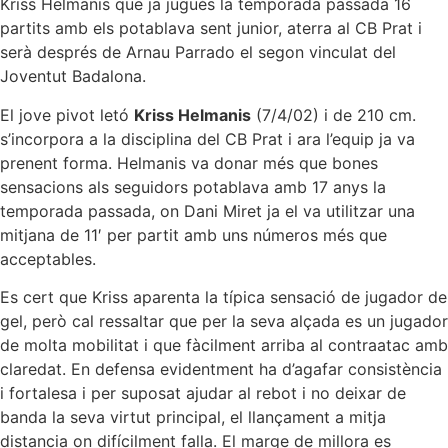
Kriss Helmanis que ja jugués la temporada passada 16
partits amb els potablava sent junior, aterra al CB Prat i
serà després de Arnau Parrado el segon vinculat del
Joventut Badalona.
El jove pivot letó
Kriss Helmanis
(7/4/02) i de 210 cm.
s’incorpora a la disciplina del CB Prat i ara l’equip ja va
prenent forma. Helmanis va donar més que bones
sensacions als seguidors potablava amb 17 anys la
temporada passada, on Dani Miret ja el va utilitzar una
mitjana de 11′ per partit amb uns números més que
acceptables.
Es cert que Kriss aparenta la típica sensació de jugador de
gel, però cal ressaltar que per la seva alçada es un jugador
de molta mobilitat i que fàcilment arriba al contraatac amb
claredat. En defensa evidentment ha d’agafar consistència
i fortalesa i per suposat ajudar al rebot i no deixar de
banda la seva virtut principal, el llançament a mitja
distancia on difícilment falla. El marge de millora es