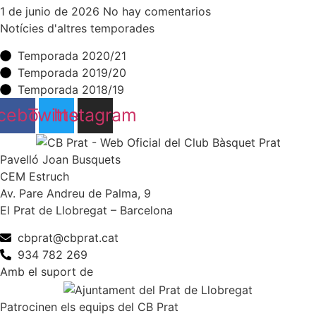
1 de junio de 2026
No hay comentarios
Notícies d'altres temporades
Temporada 2020/21
Temporada 2019/20
Temporada 2018/19
cebook
Twitter
Instagram
Pavelló Joan Busquets
CEM Estruch
Av. Pare Andreu de Palma, 9
El Prat de Llobregat – Barcelona
cbprat@cbprat.cat
934 782 269
Amb el suport de
Patrocinen els equips del CB Prat