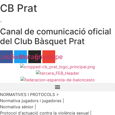
CB Prat
Ir
al
contenido
-
Canal de comunicació oficial
del Club Bàsquet Prat
cebook
Twitter
Instagram
Envelope
NORMATIVES I PROTOCOLS >
Normativa jugadors i jugadoras |
Normativa sénior |
Protocol d'actuació contra la violència sexual |