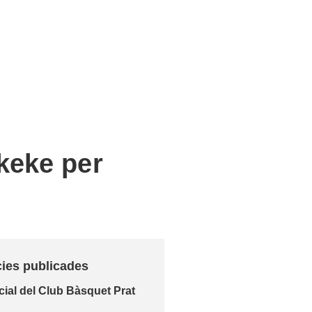
Okeke per
cies publicades
ial del Club Bàsquet Prat