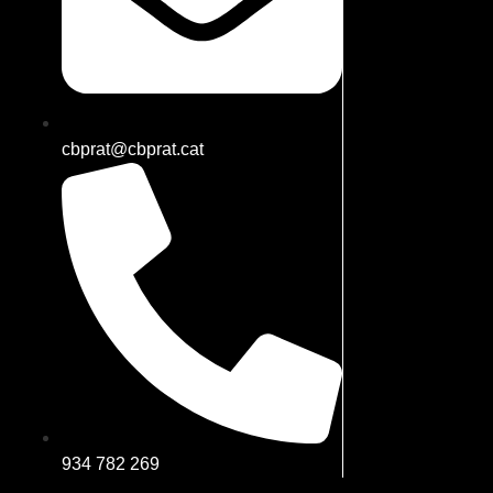
cbprat@cbprat.cat
934 782 269