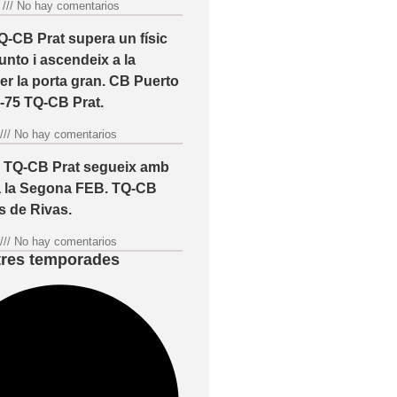
6
No hay comentarios
TQ-CB Prat supera un físic
nto i ascendeix a la
r la porta gran. CB Puerto
-75 TQ-CB Prat.
6
No hay comentarios
l TQ-CB Prat segueix amb
a la Segona FEB. TQ-CB
s de Rivas.
6
No hay comentarios
ltres temporades