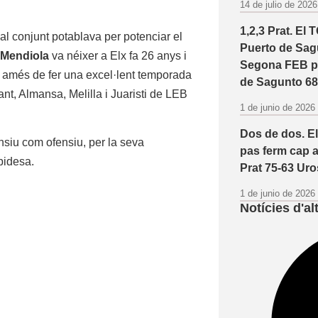
14 de julio de 202
1,2,3 Prat. El 
al conjunt potablava per potenciar el
Puerto de Sagu
 Mendiola
va néixer a Elx fa 26 anys i
Segona FEB pe
cs amés de fer una excel·lent temporada
de Sagunto 68
nt, Almansa, Melilla i Juaristi de LEB
1 de junio de 202
Dos de dos. E
ensiu com ofensiu, per la seva
pas ferm cap 
pidesa.
Prat 75-63 Uro
1 de junio de 202
Notícies d'a