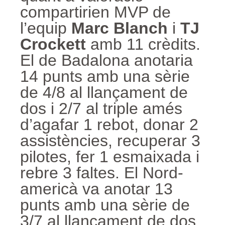
compartirien MVP de
l’equip
Marc Blanch
i
TJ
Crockett
amb 11 crèdits.
El de Badalona anotaria
14 punts amb una sèrie
de 4/8 al llançament de
dos i 2/7 al triple amés
d’agafar 1 rebot, donar 2
assistències, recuperar 3
pilotes, fer 1 esmaixada i
rebre 3 faltes. El Nord-
americà va anotar 13
punts amb una sèrie de
3/7 al llançament de dos,