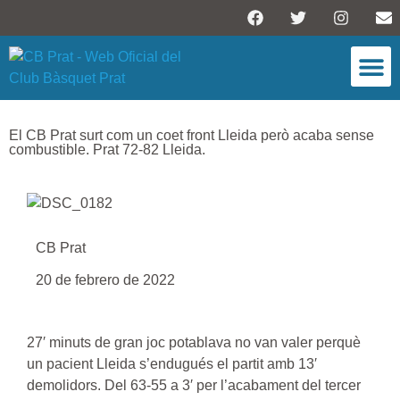
ESCOLA DE BÀSQU
El CB Prat surt com un coet front Lleida però acaba sense
combustible. Prat 72-82 Lleida.
CB Prat
20 de febrero de 2022
27′ minuts de gran joc potablava no van valer perquè
un pacient Lleida s’endugués el partit amb 13′
demolidors. Del 63-55 a 3′ per l’acabament del tercer