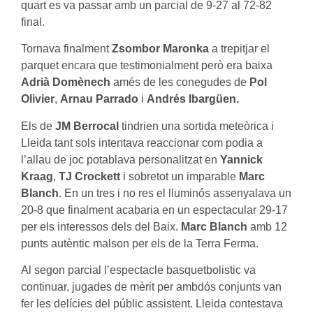
quart es va passar amb un parcial de 9-27 al 72-82
final.
Tornava finalment
Zsombor Maronka
a trepitjar el
parquet encara que testimonialment però era baixa
Adrià Domènech
amés de les conegudes de
Pol
Olivier
,
Arnau Parrado
i
Andrés Ibargüen.
Els de
JM Berrocal
tindrien una sortida meteòrica i
Lleida tant sols intentava reaccionar com podia a
l’allau de joc potablava personalitzat en
Yannick
Kraag
,
TJ Crockett
i sobretot un imparable
Marc
Blanch
. En un tres i no res el lluminós assenyalava un
20-8 que finalment acabaria en un espectacular 29-17
per els interessos dels del Baix.
Marc Blanch
amb 12
punts autèntic malson per els de la Terra Ferma.
Al segon parcial l’espectacle basquetbolistic va
continuar, jugades de mèrit per ambdós conjunts van
fer les delícies del públic assistent. Lleida contestava