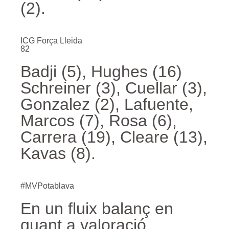
(2).
ICG Força Lleida
82
Badji (5), Hughes (16)
Schreiner (3), Cuellar (3),
Gonzalez (2), Lafuente,
Marcos (7), Rosa (6),
Carrera (19), Cleare (13),
Kavas (8).
#MVPotablava
En un fluix balanç en
quant a valoració