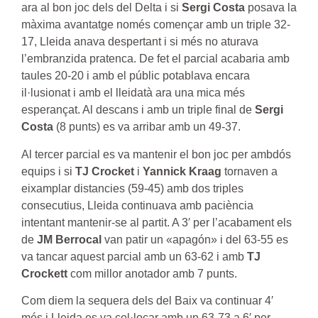
ara al bon joc dels del Delta i si
Sergi Costa
posava la
màxima avantatge només començar amb un triple 32-
17, Lleida anava despertant i si més no aturava
l’embranzida pratenca. De fet el parcial acabaria amb
taules 20-20 i amb el públic potablava encara
il·lusionat i amb el lleidatà ara una mica més
esperançat. Al descans i amb un triple final de
Sergi
Costa
(8 punts) es va arribar amb un 49-37.
Al tercer parcial es va mantenir el bon joc per ambdós
equips i si
TJ Crocket
i
Yannick Kraag
tornaven a
eixamplar distancies (59-45) amb dos triples
consecutius, Lleida continuava amb paciència
intentant mantenir-se al partit. A 3′ per l’acabament els
de
JM Berrocal
van patir un «apagón» i del 63-55 es
va tancar aquest parcial amb un 63-62 i amb
TJ
Crockett
com millor anotador amb 7 punts.
Com diem la sequera dels del Baix va continuar 4′
més i Lleida es va col·locar amb un 63-73 a 6′ per