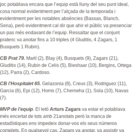
joc potablava encara que l’equip està lluny del seu punt ideal,
cosa normal evidentment per l’alçada de la temporada i
evidentment per les notables absències (Bassas, Blanch,
Sena), però evidentment cal dir que ahir el públic va presenciar
un pas més endavant de l’equip. Ressaltar que el conjunt
pratenc va anotar fins a 10 triples (4 Gluditis, 4 Zagars, 1
Busquets 1 Rubin).
CB Prat 79.
Martí (2), Blay (4), Busquets (9), Zagars (21),
Gluditis (14), Rubin de Celis (5), Bieshaar (10), Bergins, Ortega
(12), Parra (2), Cardoso.
CB l’Hospitalet 65.
Gelazonia (8), Creus (3), Rodriguez (11),
Garcia (6), Epi (12), Homs (7), Cherneha (1), Sola (10), Navas
(7).
MVP de l’equip
. El letó
Arturs Zagars
va estar el potablava
més encertat de tots amb 21anotats però la manca de
estadístiques ens impedeix donar-vos els seus números
complets. En qualsevol cas, Zagars va anotar, va assistir va