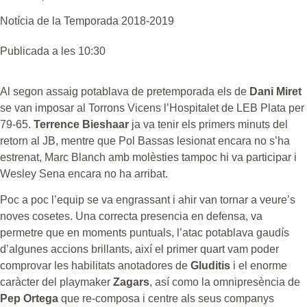
Notícia de la
Temporada 2018-2019
Publicada a les 10:30
Al segon assaig potablava de pretemporada els de
Dani Miret
se van imposar al Torrons Vicens l’Hospitalet de LEB Plata per
79-65.
Terrence Bieshaar
ja va tenir els primers minuts del
retorn al JB, mentre que Pol Bassas lesionat encara no s’ha
estrenat, Marc Blanch amb molèsties tampoc hi va participar i
Wesley Sena encara no ha arribat.
Poc a poc l’equip se va engrassant i ahir van tornar a veure’s
noves cosetes. Una correcta presencia en defensa, va
permetre que en moments puntuals, l’atac potablava gaudís
d’algunes accions brillants, així el primer quart vam poder
comprovar les habilitats anotadores de
Gluditis
i el enorme
caràcter del playmaker
Zagars
, así como la omnipresència de
Pep Ortega
que re-composa i centre als seus companys