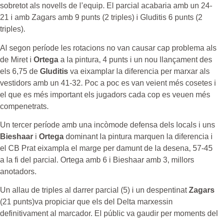
sobretot als novells de l’equip. El parcial acabaria amb un 24-
21 i amb Zagars amb 9 punts (2 triples) i Gluditis 6 punts (2
triples).
Al segon període les rotacions no van causar cap problema als
de Miret i
Ortega
a la pintura, 4 punts i un nou llançament des
els 6,75 de
Gluditis
va eixamplar la diferencia per marxar als
vestidors amb un 41-32. Poc a poc es van veient més cosetes i
el que es més important els jugadors cada cop es veuen més
compenetrats.
Un tercer període amb una incòmode defensa dels locals i uns
Bieshaar
i
Ortega
dominant la pintura marquen la diferencia i
el CB Prat eixampla el marge per damunt de la desena, 57-45
a la fi del parcial. Ortega amb 6 i Bieshaar amb 3, millors
anotadors.
Un allau de triples al darrer parcial (5) i un despentinat
Zagars
(21 punts)va propiciar que els del Delta marxessin
definitivament al marcador. El públic va gaudir per moments del