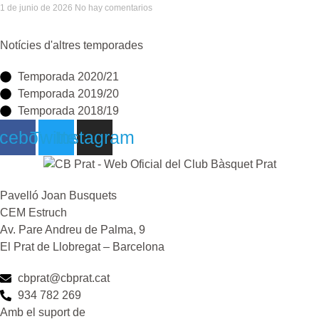
1 de junio de 2026
No hay comentarios
Notícies d'altres temporades
Temporada 2020/21
Temporada 2019/20
Temporada 2018/19
cebook
Twitter
Instagram
Pavelló Joan Busquets
CEM Estruch
Av. Pare Andreu de Palma, 9
El Prat de Llobregat – Barcelona
cbprat@cbprat.cat
934 782 269
Amb el suport de