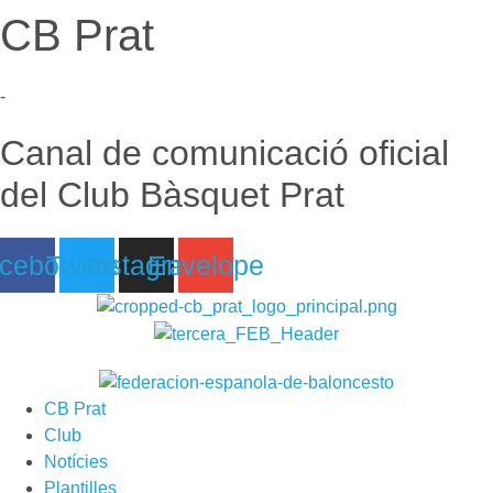
CB Prat
Ir
al
contenido
-
Canal de comunicació oficial
del Club Bàsquet Prat
cebook
Twitter
Instagram
Envelope
CB Prat
Club
Notícies
Plantilles