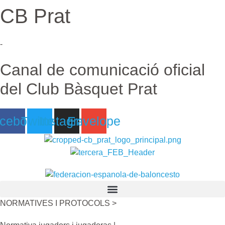
CB Prat
Ir
al
contenido
-
Canal de comunicació oficial
del Club Bàsquet Prat
cebook
Twitter
Instagram
Envelope
NORMATIVES I PROTOCOLS >