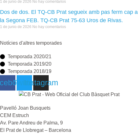
1 de junio de 2026
No hay comentarios
Dos de dos. El TQ-CB Prat segueix amb pas ferm cap a
la Segona FEB. TQ-CB Prat 75-63 Uros de Rivas.
1 de junio de 2026
No hay comentarios
Notícies d'altres temporades
Temporada 2020/21
Temporada 2019/20
Temporada 2018/19
cebook
Twitter
Instagram
Pavelló Joan Busquets
CEM Estruch
Av. Pare Andreu de Palma, 9
El Prat de Llobregat – Barcelona