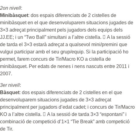
2on nivell
:
Minibàsquet
: dos espais diferenciats de 2 cistelles de
minibàsquet en el que desenvoluparem situacions jugades de
3×3 adreçat principalment pels jugadors dels equips dels
JJ.EE; i un “Two Ball” simultani a l’altre cistella.  A la sessió
de tarda el 3×3 estarà adreçat a qualsevol mini/premini que
vulgui participar amb el seu grup/equip. Si la participació ho
permet, farem concurs de Tir/Macro KO a cistella de
minibàsquet. Per edats de nenes i nens nascuts entre 2011 i
2007.
3er nivell
:
Bàsquet
: dos espais diferenciats de 2 cistelles en el que
desenvoluparem situacions jugades de 3×3 adreçat
principalment per jugadors d’edat cadet; i concurs de Tir/Macro
KO a l’altre cistella.  A la sessió de tarda 3×3 “espontani” i
combinació de competició d’1×1 “Tie Break” amb competició
de Tir.