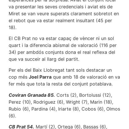
va presentar les seves credencials i aviat els de
Miret se van veure superats clarament sobretot en
el rebot que va estar realment insultant (45 per
18).
El CB Prat no va estar capaç de vèncer ni un sol
quart i la diferencia abismal de valoració (116 per
34) per ambdós conjunts dona el real reflexa del
que va succeir al llarg del partit.
Per els del Baix Llobregat tant sols destacar un
cop més
Joel Parra
que amb 18 de valoració en va
fer més que tota la resta del conjunt potablava.
Coviran Granada 85.
Corts (2), Bortolussi (12),
Perez (10), Rodriguez (6), Wright (7), Marin (18),
Rubio (6), Pardina (4), Iriarte (8), Cobos (6), Olmos
(6).
CB Prat 54.
Martí (2), Ortega (6), Bassas (6),