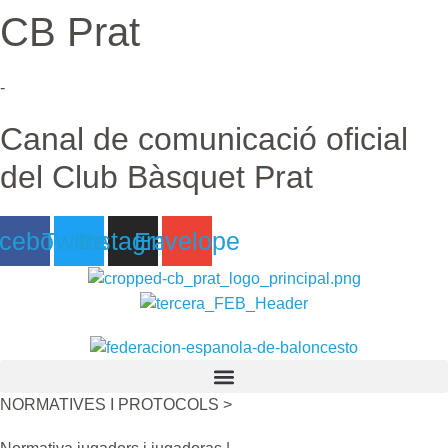
CB Prat
Ir
al
contenido
-
Canal de comunicació oficial
del Club Bàsquet Prat
cebook
Twitter
Instagram
Envelope
NORMATIVES I PROTOCOLS >