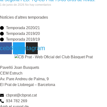
1 de junio de 2026
No hay comentarios
Notícies d'altres temporades
Temporada 2020/21
Temporada 2019/20
Temporada 2018/19
cebook
Twitter
Instagram
Pavelló Joan Busquets
CEM Estruch
Av. Pare Andreu de Palma, 9
El Prat de Llobregat – Barcelona
cbprat@cbprat.cat
934 782 269
Amb el suport de