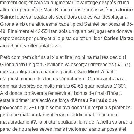
moment dolç encara va augmentar l’avantatge després d’una
altra recuperació de Marc Blanch i posterior assistència
Junior
Saintel
que va regalar als seguidors que es van desplaçar a
Girona amb una altra esmaixada tipical Saintel per posar el 35-
49. Finalment el 42-55 i tan sols un quart per jugar ens donava
esperances per guanyar a la pista de tot un líder.
Carles Marzo
amb 8 punts killer potablava.
Però com hem dit fins al xiulet final no hi ha mai res decidit i
Girona amb un gran Sevillano va escorçar diferencies (53-57)
que va obligar ara a parar el partit a
Dani Miret
. A partir
d’aquest moment les forces s’igualarien i Girona arribaria a
dominar després de molts minuts 62-61 quan restava 1’ 30”.
Així doncs tornàvem a fer servir el “bonus de final d’infart”,
estaria primer una acció de força d’
Arnau Parrado
que
provocaria el 2+1 i que semblava donar un respir als pratencs,
però que malauradament erraria l’addicional, i que diem
malauradament?, la pilota rebutjada lluny de l’anella va anar a
parar de nou a les seves mans i va tornar a anotar posant el