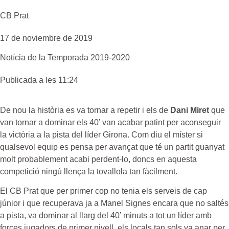
CB Prat
17 de noviembre de 2019
Notícia de la
Temporada 2019-2020
Publicada a les 11:24
De nou la història es va tornar a repetir i els de
Dani Miret
que
van tornar a dominar els 40’ van acabar patint per aconseguir
la victòria a la pista del líder Girona. Com diu el míster si
qualsevol equip es pensa per avançat que té un partit guanyat
molt probablement acabi perdent-lo, doncs en aquesta
competició ningú llença la tovallola tan fàcilment.
El CB Prat que per primer cop no tenia els serveis de cap
júnior i que recuperava ja a Manel Signes encara que no saltés
a pista, va dominar al llarg del 40’ minuts a tot un líder amb
forces jugadors de primer nivell, els locals tan sols va anar per