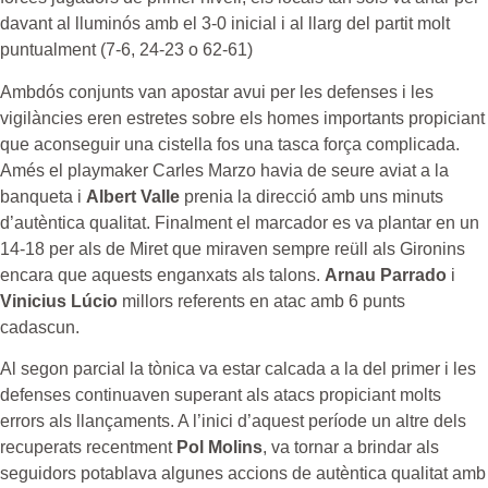
davant al lluminós amb el 3-0 inicial i al llarg del partit molt
puntualment (7-6, 24-23 o 62-61)
Ambdós conjunts van apostar avui per les defenses i les
vigilàncies eren estretes sobre els homes importants propiciant
que aconseguir una cistella fos una tasca força complicada.
Amés el playmaker Carles Marzo havia de seure aviat a la
banqueta i
Albert Valle
prenia la direcció amb uns minuts
d’autèntica qualitat. Finalment el marcador es va plantar en un
14-18 per als de Miret que miraven sempre reüll als Gironins
encara que aquests enganxats als talons.
Arnau Parrado
i
Vinicius Lúcio
millors referents en atac amb 6 punts
cadascun.
Al segon parcial la tònica va estar calcada a la del primer i les
defenses continuaven superant als atacs propiciant molts
errors als llançaments. A l’inici d’aquest període un altre dels
recuperats recentment
Pol Molins
, va tornar a brindar als
seguidors potablava algunes accions de autèntica qualitat amb