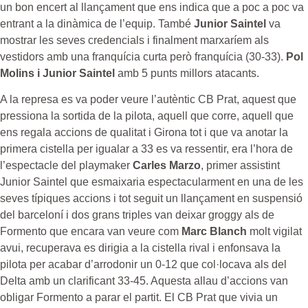
un bon encert al llançament que ens indica que a poc a poc va
entrant a la dinàmica de l’equip. També
Junior Saintel
va
mostrar les seves credencials i finalment marxaríem als
vestidors amb una franquícia curta però franquícia (30-33).
Pol
Molins i Junior Saintel
amb 5 punts millors atacants.
A la represa es va poder veure l’autèntic CB Prat, aquest que
pressiona la sortida de la pilota, aquell que corre, aquell que
ens regala accions de qualitat i Girona tot i que va anotar la
primera cistella per igualar a 33 es va ressentir, era l’hora de
l’espectacle del playmaker
Carles Marzo
, primer assistint
Junior Saintel que esmaixaria espectacularment en una de les
seves típiques accions i tot seguit un llançament en suspensió
del barceloní i dos grans triples van deixar groggy als de
Formento que encara van veure com
Marc Blanch
molt vigilat
avui, recuperava es dirigia a la cistella rival i enfonsava la
pilota per acabar d’arrodonir un 0-12 que col·locava als del
Delta amb un clarificant 33-45. Aquesta allau d’accions van
obligar Formento a parar el partit. El CB Prat que vivia un