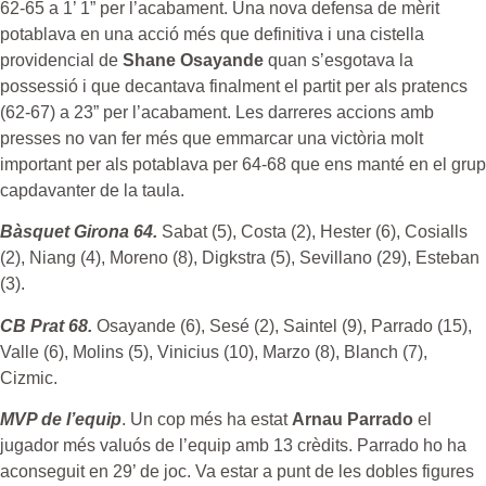
62-65 a 1’ 1” per l’acabament. Una nova defensa de mèrit
potablava en una acció més que definitiva i una cistella
providencial de
Shane Osayande
quan s’esgotava la
possessió i que decantava finalment el partit per als pratencs
(62-67) a 23” per l’acabament. Les darreres accions amb
presses no van fer més que emmarcar una victòria molt
important per als potablava per 64-68 que ens manté en el grup
capdavanter de la taula.
Bàsquet Girona 64.
Sabat (5), Costa (2), Hester (6), Cosialls
(2), Niang (4), Moreno (8), Digkstra (5), Sevillano (29), Esteban
(3).
CB Prat 68.
Osayande (6), Sesé (2), Saintel (9), Parrado (15),
Valle (6), Molins (5), Vinicius (10), Marzo (8), Blanch (7),
Cizmic.
MVP de l’equip
. Un cop més ha estat
Arnau Parrado
el
jugador més valuós de l’equip amb 13 crèdits. Parrado ho ha
aconseguit en 29’ de joc. Va estar a punt de les dobles figures