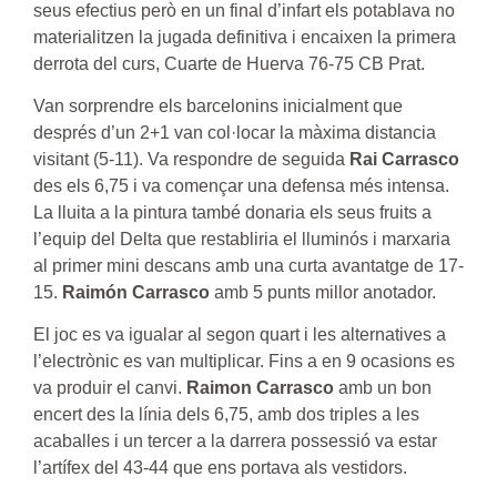
seus efectius però en un final d’infart els potablava no
materialitzen la jugada definitiva i encaixen la primera
derrota del curs, Cuarte de Huerva 76-75 CB Prat.
Van sorprendre els barcelonins inicialment que
després d’un 2+1 van col·locar la màxima distancia
visitant (5-11). Va respondre de seguida
Rai Carrasco
des els 6,75 i va començar una defensa més intensa.
La lluita a la pintura també donaria els seus fruits a
l’equip del Delta que restabliria el lluminós i marxaria
al primer mini descans amb una curta avantatge de 17-
15.
Raimón Carrasco
amb 5 punts millor anotador.
El joc es va igualar al segon quart i les alternatives a
l’electrònic es van multiplicar. Fins a en 9 ocasions es
va produir el canvi.
Raimon Carrasco
amb un bon
encert des la línia dels 6,75, amb dos triples a les
acaballes i un tercer a la darrera possessió va estar
l’artífex del 43-44 que ens portava als vestidors.