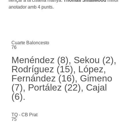
llençar a la cistella manya.
Thomas Smallwood
millor
anotador amb 4 punts.
Cuarte Baloncesto
76
Menéndez (8), Sekou (2),
Rodríguez (15), López,
Fernández (16), Gimeno
(7), Portález (22), Cajal
(6).
TQ - CB Prat
75