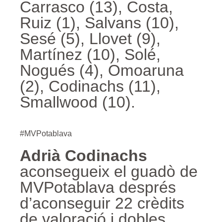
Carrasco (13), Costa,
Ruiz (1), Salvans (10),
Sesé (5), Llovet (9),
Martínez (10), Solé,
Nogués (4), Omoaruna
(2), Codinachs (11),
Smallwood (10).
#MVPotablava
Adrià Codinachs
aconsegueix el guadò de
MVPotablava després
d’aconseguir 22 crèdits
de valoració i dobles