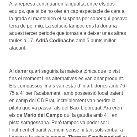
A la represa continuarien la igualtat entre els dos
equips, que si be no oferien cap espectacle de cara a
la grada si mantenien el suspens per saber qui posava
terra de pel mig. La solució tampoc ens la donaria
aquest tercer període que tornaria a deixar unes altres
taules a 17.
Adrià Codinachs
amb 5 punts millor
atacant.
Al darrer quart seguiria la mateixa tònica que lo vist
fins el moment i les alternatives es van anar produint.
Els compassos finals van estar d’infart, doncs amb 76-
75 a 4” per l’acabament i amb possessió local traient
en camp del CB Prat, increïblement van perdre la
pilota que va passar als del Baix Llobregat. Ara eren
els de
Mario del Campo
qui la gaudia amb 4” i en
pista saragossana. Però tampoc va poder ser i
finalment el partit va morir sense ni tant sols arribar a