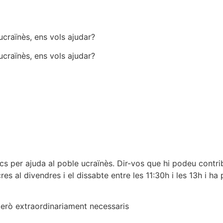
ucraïnès, ens vols ajudar?
ucraïnès, ens vols ajudar?
s per ajuda al poble ucraïnès.
Dir-vos que hi podeu contrib
es al divendres i el dissabte entre les 11:30h i les 13h i ha 
però extraordinariament necessaris