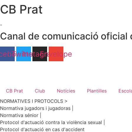
CB Prat
Ir
al
contenido
-
Canal de comunicació oficial 
cebook
Twitter
Instagram
Envelope
CB Prat
Club
Notícies
Plantilles
Escol
NORMATIVES I PROTOCOLS >
Normativa jugadors i jugadoras |
Normativa sénior |
Protocol d'actuació contra la violència sexual |
Protocol d'actuació en cas d'accident