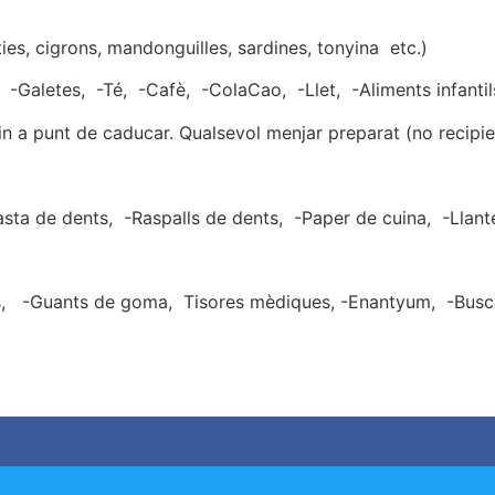
es, cigrons, mandonguilles, sardines, tonyina etc.)
, -Galetes, -Té, -Cafè, -ColaCao, -Llet, -Aliments infantil
in a punt de caducar. Qualsevol menjar preparat (no recipie
sta de dents, -Raspalls de dents, -Paper de cuina, -Llante
, -Guants de goma, Tisores mèdiques, -Enantyum, -Busca