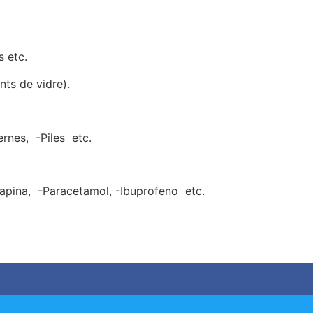
s etc.
nts de vidre).
rnes, -Piles etc.
pina, -Paracetamol, -Ibuprofeno etc.