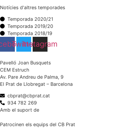
Notícies d'altres temporades
Temporada 2020/21
Temporada 2019/20
Temporada 2018/19
cebook
Twitter
Instagram
Pavelló Joan Busquets
CEM Estruch
Av. Pare Andreu de Palma, 9
El Prat de Llobregat – Barcelona
cbprat@cbprat.cat
934 782 269
Amb el suport de
Patrocinen els equips del CB Prat