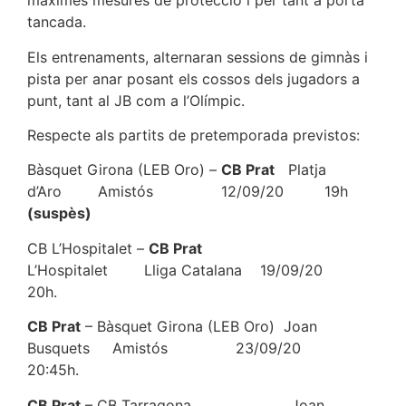
màximes mesures de protecció i per tant a porta
tancada.
Els entrenaments, alternaran sessions de gimnàs i
pista per anar posant els cossos dels jugadors a
punt, tant al JB com a l’Olímpic.
Respecte als partits de pretemporada previstos:
Bàsquet Girona (LEB Oro) –
CB Prat
Platja
d’Aro Amistós 12/09/20 19h
(suspès)
CB L’Hospitalet –
CB Prat
L’Hospitalet Lliga Catalana 19/09/20
20h.
CB Prat
– Bàsquet Girona (LEB Oro) Joan
Busquets Amistós 23/09/20
20:45h.
CB Prat
– CB Tarragona Joan