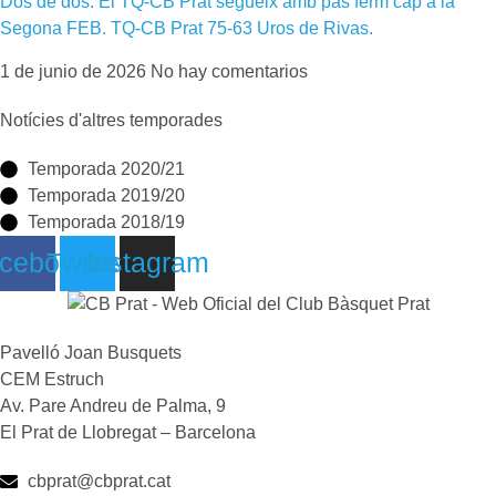
Dos de dos. El TQ-CB Prat segueix amb pas ferm cap a la
Segona FEB. TQ-CB Prat 75-63 Uros de Rivas.
1 de junio de 2026
No hay comentarios
Notícies d'altres temporades
Temporada 2020/21
Temporada 2019/20
Temporada 2018/19
cebook
Twitter
Instagram
Pavelló Joan Busquets
CEM Estruch
Av. Pare Andreu de Palma, 9
El Prat de Llobregat – Barcelona
cbprat@cbprat.cat