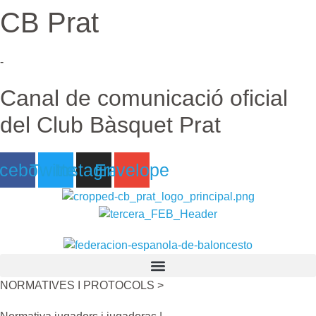
CB Prat
Ir
al
contenido
-
Canal de comunicació oficial
del Club Bàsquet Prat
cebook
Twitter
Instagram
Envelope
NORMATIVES I PROTOCOLS >