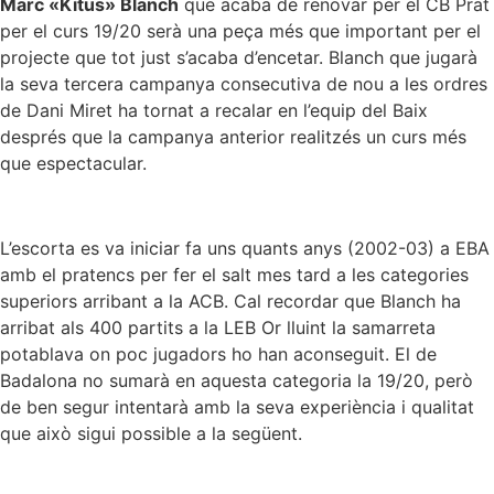
Marc «Kitus» Blanch
que acaba de renovar per el CB Prat
per el curs 19/20 serà una peça més que important per el
projecte que tot just s’acaba d’encetar. Blanch que jugarà
la seva tercera campanya consecutiva de nou a les ordres
de Dani Miret ha tornat a recalar en l’equip del Baix
després que la campanya anterior realitzés un curs més
que espectacular.
L’escorta es va iniciar fa uns quants anys (2002-03) a EBA
amb el pratencs per fer el salt mes tard a les categories
superiors arribant a la ACB. Cal recordar que Blanch ha
arribat als 400 partits a la LEB Or lluint la samarreta
potablava on poc jugadors ho han aconseguit. El de
Badalona no sumarà en aquesta categoria la 19/20, però
de ben segur intentarà amb la seva experiència i qualitat
que això sigui possible a la següent.