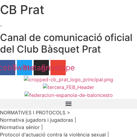
CB Prat
Ir
al
contenido
-
Canal de comunicació oficial
del Club Bàsquet Prat
cebook
Twitter
Instagram
Envelope
NORMATIVES I PROTOCOLS >
Normativa jugadors i jugadoras |
Normativa sénior |
Protocol d'actuació contra la violència sexual |