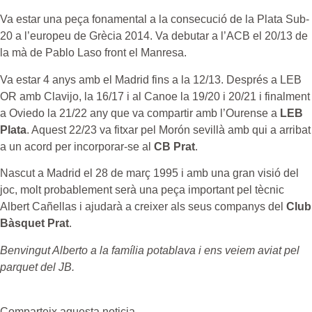
Va estar una peça fonamental a la consecució de la Plata Sub-
20 a l’europeu de Grècia 2014. Va debutar a l’ACB el 20/13 de
la mà de Pablo Laso front el Manresa.
Va estar 4 anys amb el Madrid fins a la 12/13. Després a LEB
OR amb Clavijo, la 16/17 i al Canoe la 19/20 i 20/21 i finalment
a Oviedo la 21/22 any que va compartir amb l’Ourense a
LEB
Plata
. Aquest 22/23 va fitxar pel Morón sevillà amb qui a arribat
a un acord per incorporar-se al
CB Prat
.
Nascut a Madrid el 28 de març 1995 i amb una gran visió del
joc, molt probablement serà una peça important pel tècnic
Albert Cañellas i ajudarà a creixer als seus companys del
Club
Bàsquet Prat
.
Benvingut Alberto a la família potablava i ens veiem aviat pel
parquet del JB.
Comparteix aquesta noticia