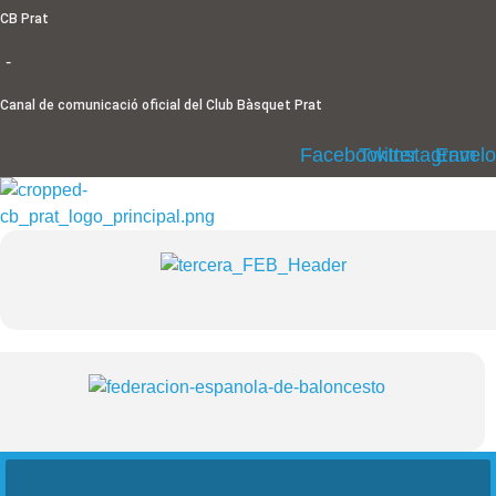
Ir
CB Prat
al
-
contenido
Canal de comunicació oficial del Club Bàsquet Prat
Facebook
Twitter
Instagram
Envel