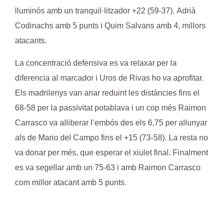
lluminós amb un tranquil·litzador +22 (59-37).
Adrià
Codinachs
amb 5 punts i
Quim Salvans
amb 4, millors
atacants.
La concentració defensiva es va relaxar per la
diferencia al marcador i Uros de Rivas ho va aprofitar.
Els madrilenys van anar reduint les distàncies fins el
68-58 per la passivitat potablava i un cop més
Raimon
Carrasco
va alliberar l’embós des els 6,75 per allunyar
als de
Mario del Campo
fins el +15 (73-58). La resta no
va donar per més, que esperar el xiulet final. Finalment
es va segellar amb un 75-63 i amb
Raimon Carrasco
com millor atacant amb 5 punts.