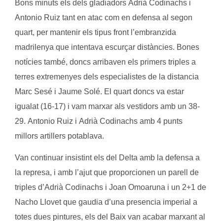
Bons minuts els dels gladiadors
Adrià Codinachs
i
Antonio Ruiz
tant en atac com en defensa al segon
quart, per mantenir els tipus front l’embranzida
madrilenya que intentava escurçar distàncies. Bones
notícies també, doncs arribaven els primers triples a
terres extremenyes dels especialistes de la distancia
Marc Sesé
i
Jaume Solé
. El quart doncs va estar
igualat (16-17) i vam marxar als vestidors amb un 38-
29.
Antonio Ruiz
i
Adrià Codinachs
amb 4 punts
millors artillers potablava.
Van continuar insistint els del Delta amb la defensa a
la represa, i amb l’ajut que proporcionen un parell de
triples d’
Adrià Codinachs
i
Joan Omoaruna
i un 2+1 de
Nacho Llovet
que gaudia d’una presencia imperial a
totes dues pintures, els del Baix van acabar marxant al