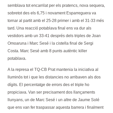
semblava tot encarrilat per els pratencs, nova sequera,
sobretot des els 6,75 i novament Esparreguera va
tornar al partit amb el 25-28 primer i amb el 31-33 més
tard. Una reacció potablava final ens va dur als
vestidors amb un 33-41 després dels triples de
Joan
Omoaruna
i
Marc Sesé
i la cistella final de
Sergi
Costa
.
Marc Sesé
amb 8 punts autèntic killer
potablava.
A la represa el TQ-CB Prat mantenia la iniciativa al
lluminós tot i que les distancies no arribaven als dos
dígits. El percentatge de errors des el triple ho
propiciava. Van ser precisament dos llançaments
llunyans, un de
Marc Sesé
i un altre de
Jaume Solé
que ens van fer traspassar aquesta barrera i finalment