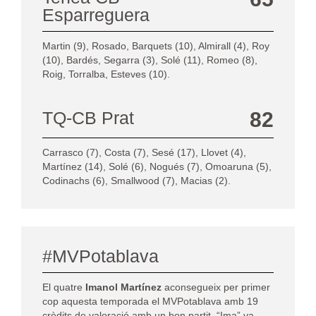
Esparreguera
Martin (9), Rosado, Barquets (10), Almirall (4), Roy
(10), Bardés, Segarra (3), Solé (11), Romeo (8),
Roig, Torralba, Esteves (10).
TQ-CB Prat
82
Carrasco (7), Costa (7), Sesé (17), Llovet (4),
Martínez (14), Solé (6), Nogués (7), Omoaruna (5),
Codinachs (6), Smallwood (7), Macias (2).
#MVPotablava
El quatre
Imanol Martínez
aconsegueix per primer
cop aquesta temporada el MVPotablava amb 19
crèdits de valoració amb un bon partit. “Ima” va