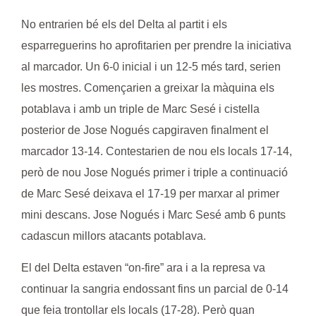
No entrarien bé els del Delta al partit i els
esparreguerins ho aprofitarien per prendre la iniciativa
al marcador. Un 6-0 inicial i un 12-5 més tard, serien
les mostres. Començarien a greixar la màquina els
potablava i amb un triple de
Marc Sesé
i cistella
posterior de
Jose Nogués
capgiraven finalment el
marcador 13-14. Contestarien de nou els locals 17-14,
però de nou
Jose Nogués
primer i triple a continuació
de
Marc Sesé
deixava el 17-19 per marxar al primer
mini descans.
Jose Nogués
i
Marc Sesé
amb 6 punts
cadascun millors atacants potablava.
El del Delta estaven “on-fire” ara i a la represa va
continuar la sangria endossant fins un parcial de 0-14
que feia trontollar els locals (17-28). Però quan