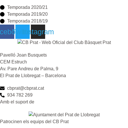
Temporada 2020/21
Temporada 2019/20
Temporada 2018/19
cebook
Twitter
Instagram
Pavelló Joan Busquets
CEM Estruch
Av. Pare Andreu de Palma, 9
El Prat de Llobregat – Barcelona
cbprat@cbprat.cat
934 782 269
Amb el suport de
Patrocinen els equips del CB Prat