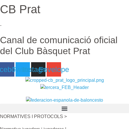
CB Prat
Ir
al
contenido
-
Canal de comunicació oficial
del Club Bàsquet Prat
cebook
Twitter
Instagram
Envelope
NORMATIVES I PROTOCOLS >