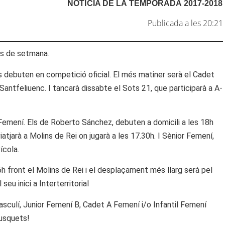
NOTÍCIA DE LA
TEMPORADA 2017-2018
Publicada a les 20:21
ps de setmana.
s debuten en competició oficial. El més matiner serà el Cadet
l Santfeliuenc. I tancarà dissabte el Sots 21, que participarà a A-
 Femení. Els de Roberto Sánchez, debuten a domicili a les 18h
iatjarà a Molins de Rei on jugarà a les 17.30h. I Sènior Femení,
ícola.
h front el Molins de Rei i el desplaçament més llarg serà pel
eu inici a Interterritorial
asculí, Junior Femení B, Cadet A Femení i/o Infantil Femení
Busquets!