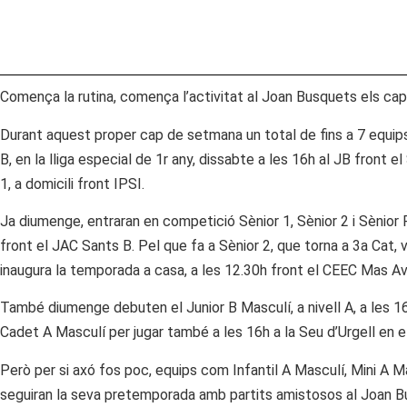
Comença la rutina, comença l’activitat al Joan Busquets els ca
Durant aquest proper cap de setmana un total de fins a 7 equip
B, en la lliga especial de 1r any, dissabte a les 16h al JB front e
1, a domicili front IPSI.
Ja diumenge, entraran en competició Sènior 1, Sènior 2 i Sènior
front el JAC Sants B. Pel que fa a Sènior 2, que torna a 3a Cat, v
inaugura la temporada a casa, a les 12.30h front el CEEC Mas Av
També diumenge debuten el Junior B Masculí, a nivell A, a les 16
Cadet A Masculí per jugar també a les 16h a la Seu d’Urgell en el s
Però per si axó fos poc, equips com Infantil A Masculí, Mini A M
seguiran la seva pretemporada amb partits amistosos al Joan 