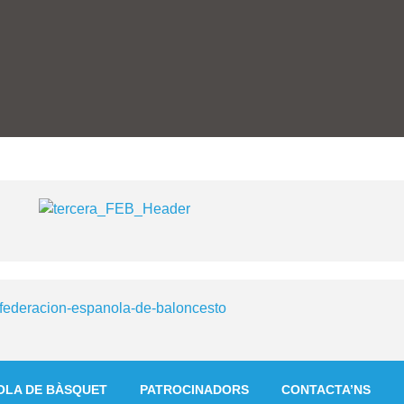
OLA DE BÀSQUET
PATROCINADORS
CONTACTA’NS