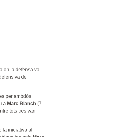
na on la defensa va
defensiva de
elles per ambdós
eu a
Marc Blanch
(7
re tots tres van
la iniciativa al