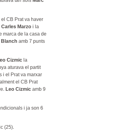
tablava tan sols
Marc
t el CB Prat va haver
e
Carles Marzo
i la
le marca de la casa de
 Blanch
amb 7 punts
eo Cizmic
la
ya aturava el partit
s i el Prat va marxar
nalment el CB Prat
re.
Leo Cizmic
amb 9
ndicionals i ja son 6
c (25).