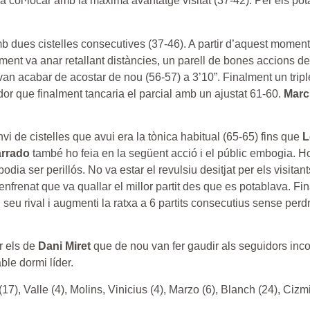
 va col·locar amb la màxima avantatge visitat (37-42). Per els po
amb dues cistelles consecutives (37-46). A partir d’aquest momen
ament va anar retallant distàncies, un parell de bones accions d
an acabar de acostar de nou (56-57) a 3’10”. Finalment un trip
or que finalment tancaria el parcial amb un ajustat 61-60.
Marc
nvi de cistelles que avui era la tònica habitual (65-65) fins que
L
rrado
també ho feia en la següent acció i el públic embogia. Ho
a ser perillós. No va estar el revulsiu desitjat per els visitant
nfrenat que va quallar el millor partit des que es potablava. Fi
eu rival i augmenti la ratxa a 6 partits consecutius sense perd
er els de
Dani Miret
que de nou van fer gaudir als seguidors inco
ble dormi líder.
7), Valle (4), Molins, Vinicius (4), Marzo (6), Blanch (24), Cizmi