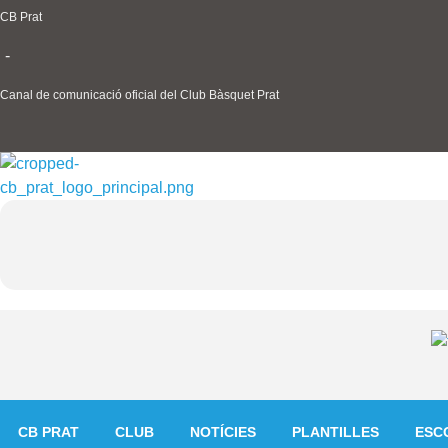
Ir
CB Prat
al
-
contenido
Canal de comunicació oficial del Club Bàsquet Prat
CB PRAT
CLUB
NOTÍCIES
PLANTILLES
ESC