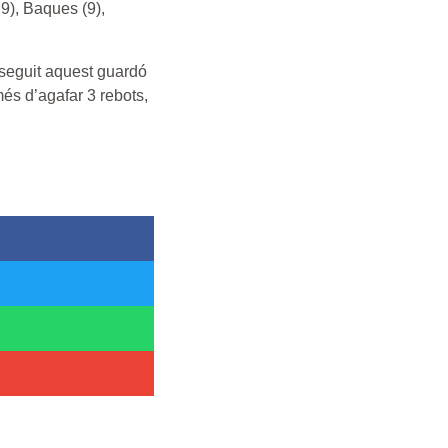
19), Baques (9),
nseguit aquest guardó
més d’agafar 3 rebots,