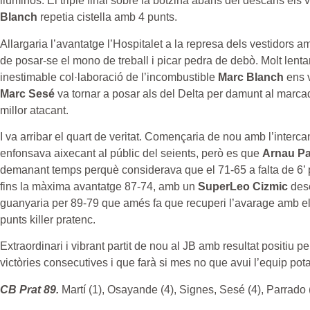
lluminós. El triple final sobre la botzina abans del descans els
Blanch
repetia cistella amb 4 punts.
Allargaria l’avantatge l’Hospitalet a la represa dels vestidors 
de posar-se el mono de treball i picar pedra de debò. Molt lent
inestimable col·laboració de l’incombustible
Marc Blanch
ens v
Marc Sesé
va tornar a posar als del Delta per damunt al marcad
millor atacant.
I va arribar el quart de veritat. Començaria de nou amb l’interca
enfonsava aixecant al públic del seients, però es que
Arnau Pa
demanant temps perquè considerava que el 71-65 a falta de 6’ podi
fins la màxima avantatge 87-74, amb un
SuperLeo Cizmic
dese
guanyaria per 89-79 que amés fa que recuperi l’avarage amb el s
punts killer pratenc.
Extraordinari i vibrant partit de nou al JB amb resultat positiu p
victòries consecutives i que farà si mes no que avui l’equip pota
CB Prat 89.
Martí (1), Osayande (4), Signes, Sesé (4), Parrado (1