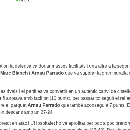
tat on la defensa va donar masses facilitats i una altre a la sego
,
Marc Blanch
i
Arnau Parrado
que va superar la gran muralla 
es rivals i el partit es va convertir en un autèntic canvi de cist
 fi anotava amb facilitat (10 punts), per passar tot seguit el rell
bre el parquet
Arnau Parrado
que també aconseguia 7 punts. Ent
l minidescans amb un 27-24.
etot en atac i L’Hospitalet ho va aprofitar per poc a poc prendre 