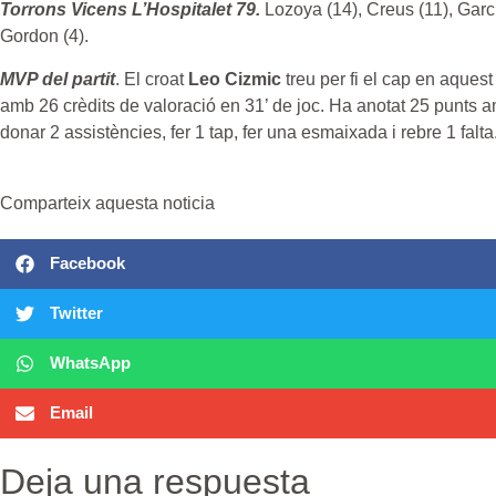
Torrons Vicens L’Hospitalet 79.
Lozoya (14), Creus (11), Garci
Gordon (4).
MVP del partit
. El croat
Leo Cizmic
treu per fi el cap en aque
amb 26 crèdits de valoració en 31’ de joc. Ha anotat 25 punts am
donar 2 assistències, fer 1 tap, fer una esmaixada i rebre 1 falta
Comparteix aquesta noticia
Facebook
Twitter
WhatsApp
Email
Deja una respuesta