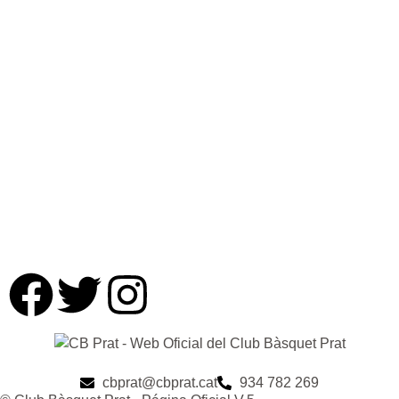
cbprat@cbprat.cat
934 782 269