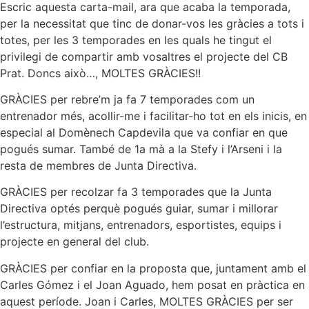
Escric aquesta carta-mail, ara que acaba la temporada,
per la necessitat que tinc de donar-vos les gràcies a tots i
totes, per les 3 temporades en les quals he tingut el
privilegi de compartir amb vosaltres el projecte del CB
Prat. Doncs això…, MOLTES GRÀCIES!!
GRÀCIES per rebre’m ja fa 7 temporades com un
entrenador més, acollir-me i facilitar-ho tot en els inicis, en
especial al Domènech Capdevila que va confiar en que
pogués sumar. També de 1a mà a la Stefy i l’Arseni i la
resta de membres de Junta Directiva.
GRÀCIES per recolzar fa 3 temporades que la Junta
Directiva optés perquè pogués guiar, sumar i millorar
l’estructura, mitjans, entrenadors, esportistes, equips i
projecte en general del club.
GRÀCIES per confiar en la proposta que, juntament amb el
Carles Gómez i el Joan Aguado, hem posat en pràctica en
aquest període. Joan i Carles, MOLTES GRÀCIES per ser