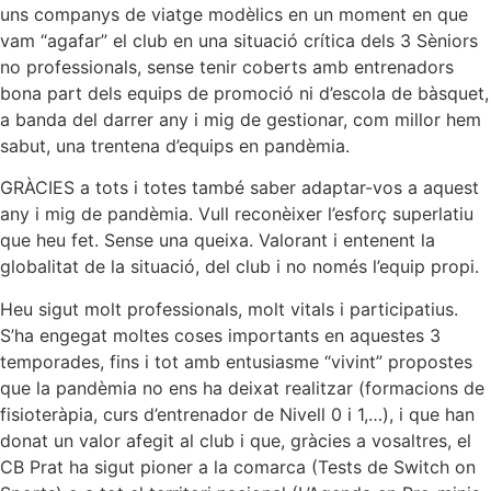
uns companys de viatge modèlics en un moment en que
vam “agafar” el club en una situació crítica dels 3 Sèniors
no professionals, sense tenir coberts amb entrenadors
bona part dels equips de promoció ni d’escola de bàsquet,
a banda del darrer any i mig de gestionar, com millor hem
sabut, una trentena d’equips en pandèmia.
GRÀCIES a tots i totes també saber adaptar-vos a aquest
any i mig de pandèmia. Vull reconèixer l’esforç superlatiu
que heu fet. Sense una queixa. Valorant i entenent la
globalitat de la situació, del club i no només l’equip propi.
Heu sigut molt professionals, molt vitals i participatius.
S’ha engegat moltes coses importants en aquestes 3
temporades, fins i tot amb entusiasme “vivint” propostes
que la pandèmia no ens ha deixat realitzar (formacions de
fisioteràpia, curs d’entrenador de Nivell 0 i 1,…), i que han
donat un valor afegit al club i que, gràcies a vosaltres, el
CB Prat ha sigut pioner a la comarca (Tests de Switch on