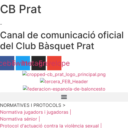
CB Prat
Ir
al
contenido
-
Canal de comunicació oficial
del Club Bàsquet Prat
cebook
Twitter
Instagram
Envelope
NORMATIVES I PROTOCOLS >
Normativa jugadors i jugadoras |
Normativa sénior |
Protocol d'actuació contra la violència sexual |