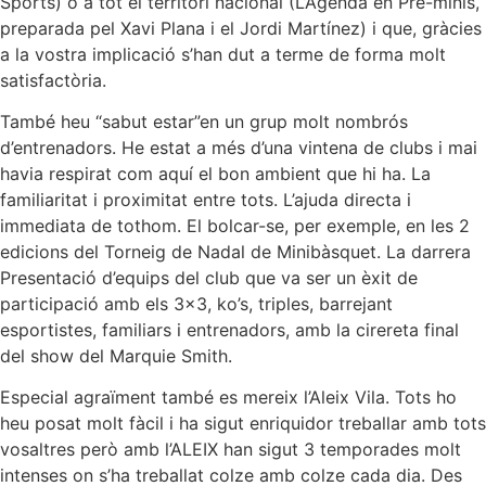
Sports) o a tot el territori nacional (L’Agenda en Pre-minis,
preparada pel Xavi Plana i el Jordi Martínez) i que, gràcies
a la vostra implicació s’han dut a terme de forma molt
satisfactòria.
També heu “sabut estar”en un grup molt nombrós
d’entrenadors. He estat a més d’una vintena de clubs i mai
havia respirat com aquí el bon ambient que hi ha. La
familiaritat i proximitat entre tots. L’ajuda directa i
immediata de tothom. El bolcar-se, per exemple, en les 2
edicions del Torneig de Nadal de Minibàsquet. La darrera
Presentació d’equips del club que va ser un èxit de
participació amb els 3×3, ko’s, triples, barrejant
esportistes, familiars i entrenadors, amb la cirereta final
del show del Marquie Smith.
Especial agraïment també es mereix l’Aleix Vila. Tots ho
heu posat molt fàcil i ha sigut enriquidor treballar amb tots
vosaltres però amb l’ALEIX han sigut 3 temporades molt
intenses on s’ha treballat colze amb colze cada dia. Des