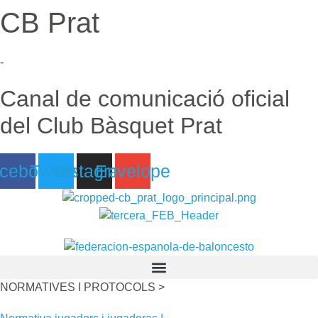
CB Prat
Ir
al
contenido
-
Canal de comunicació oficial
del Club Bàsquet Prat
cebook
Twitter
Instagram
Envelope
NORMATIVES I PROTOCOLS >