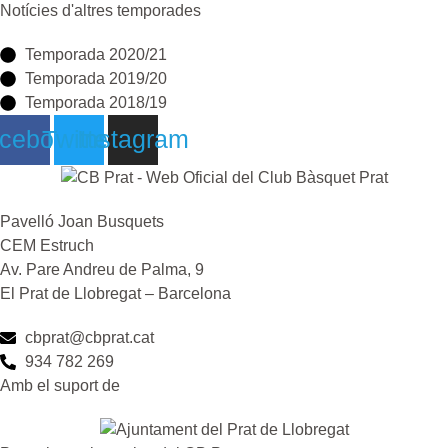
Notícies d'altres temporades
Temporada 2020/21
Temporada 2019/20
Temporada 2018/19
cebook
Twitter
Instagram
Pavelló Joan Busquets
CEM Estruch
Av. Pare Andreu de Palma, 9
El Prat de Llobregat – Barcelona
cbprat@cbprat.cat
934 782 269
Amb el suport de