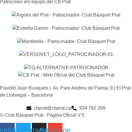
Patrocinen els equips del CB Prat
Pavelló Joan Busquets | Av. Pare Andreu de Palma, 9 | El Prat
de Llobregat – Barcelona
cbprat@cbprat.cat
934 782 269
© Club Bàsquet Prat - Página Oficial V.5
cebook
Twitter
Instagram
Envelope