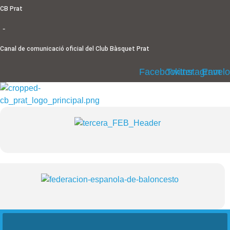
Ir
CB Prat
al
-
contenido
Canal de comunicació oficial del Club Bàsquet Prat
Facebook
Twitter
Instagram
Envel