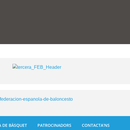
A DE BÀSQUET
PATROCINADORS
CONTACTA’NS