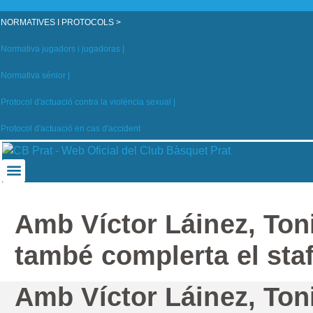
NORMATIVES I PROTOCOLS >
Normativa jugadors i jugadoras |
Normativa sénior |
Protocol d'actuació contra la violència sexual |
Protocol d'actuació en cas d'accident
Amb Víctor Láinez, Toni
també complerta el staf
Amb Víctor Láinez, Toni