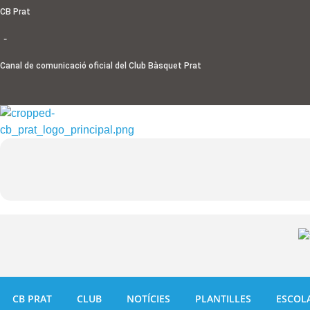
Ir
CB Prat
al
-
contenido
Canal de comunicació oficial del Club Bàsquet Prat
CB PRAT
CLUB
NOTÍCIES
PLANTILLES
ESCOL