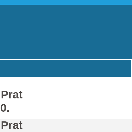
 Prat
0.
 Prat