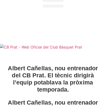
NORMATIVES I
PROTOCOLS >
Normativa jugadors i jugadoras |
Normativa sénior |
Protocol d'actuació contra la violència sexual |
Protocol d'actuació en cas d'accident
Albert Cañellas, nou entrenador
del CB Prat. El tècnic dirigirà
l’equip potablava la pròxima
temporada.
Albert Cañellas, nou entrenador