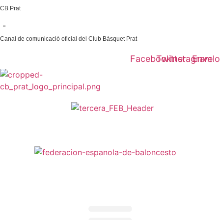
Ir
CB Prat
al
-
contenido
Canal de comunicació oficial del Club Bàsquet Prat
Facebook
Twitter
Instagram
Envel