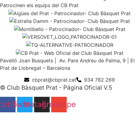
Patrocinen els equips del CB Prat
Pavelló Joan Busquets | Av. Pare Andreu de Palma, 9 | El
Prat de Llobregat – Barcelona
cbprat@cbprat.cat
934 782 269
© Club Bàsquet Prat - Página Oficial V.5
cebook
Twitter
Instagram
Envelope