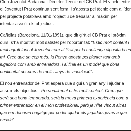
Club Joventut Badalona i Director Tècnic del CB Prat. El vincle entre
el Joventut i Prat continua sent ferm, i s’aposta pel tècnic com a líder
pel projecte potablava amb l’objectiu de treballar al màxim per
intentar assolir els objectius.
Cañellas (Barcelona, 11/01/1991), que dirigirà el CB Prat el pròxim
curs, s’ha mostrat molt satisfet per l’oportunitat: “
Estic molt content i
molt agraït tant al Joventut com al Prat per la confiança dipositada en
mi. Crec que un cop més, la Penya aposta pel planter tant amb
jugadors com amb entrenadors, i al final és un model que dona
continuïtat després de molts anys de vinculació
”.
El nou entrenador del Prat espera que sigui un gran any i ajudar a
assolir els objectius: “
Personalment estic molt content. Crec que
serà una bona temporada, serà la meva primera experiència com a
primer entrenador en el món professional, però ja n’he viscut altres
que em donaran bagatge per poder ajudar els jugadors joves a què
creixin
”.