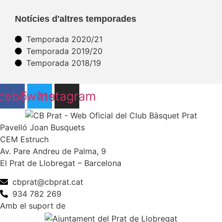
Notícies d'altres temporades
Temporada 2020/21
Temporada 2019/20
Temporada 2018/19
cebook
Twitter
Instagram
Pavelló Joan Busquets
CEM Estruch
Av. Pare Andreu de Palma, 9
El Prat de Llobregat – Barcelona
cbprat@cbprat.cat
934 782 269
Amb el suport de