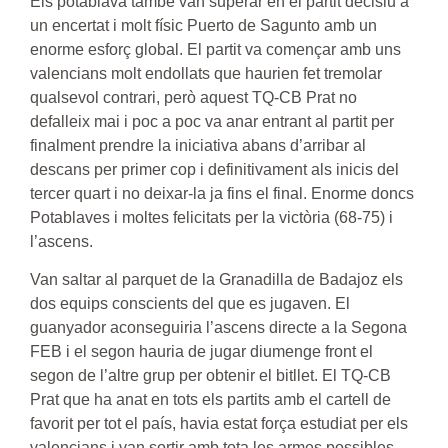
Els potablava també van superar en el partit decisiu a
un encertat i molt físic Puerto de Sagunto amb un
enorme esforç global. El partit va començar amb uns
valencians molt endollats que haurien fet tremolar
qualsevol contrari, però aquest TQ-CB Prat no
defalleix mai i poc a poc va anar entrant al partit per
finalment prendre la iniciativa abans d’arribar al
descans per primer cop i definitivament als inicis del
tercer quart i no deixar-la ja fins el final. Enorme doncs
Potablaves i moltes felicitats per la victòria (68-75) i
l’ascens.
Van saltar al parquet de la Granadilla de Badajoz els
dos equips conscients del que es jugaven. El
guanyador aconseguiria l’ascens directe a la Segona
FEB i el segon hauria de jugar diumenge front el
segon de l’altre grup per obtenir el bitllet. El TQ-CB
Prat que ha anat en tots els partits amb el cartell de
favorit per tot el país, havia estat força estudiat per els
valencians i van sortir amb tota les armes possibles.