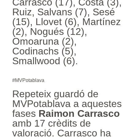
Carrasco (17), Costa (3),
Ruiz, Salvans (7), Sesé
(15), Llovet (6), Martínez
(2), Nogués (12),
Omoaruna (2),
Codinachs (5),
Smallwood (6).
#MVPotablava
Repeteix guardó de
MVPotablava a aquestes
fases
Raimon Carrasco
amb 17 crèdits de
valoració. Carrasco ha