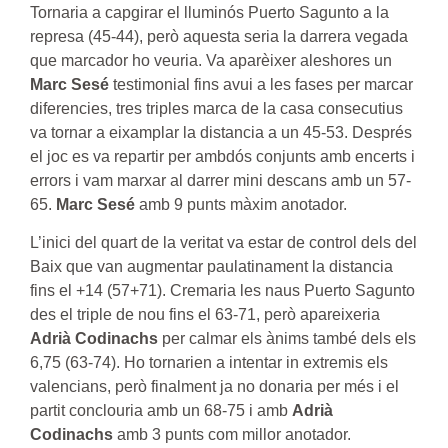
Tornaria a capgirar el lluminós Puerto Sagunto a la
represa (45-44), però aquesta seria la darrera vegada
que marcador ho veuria. Va aparèixer aleshores un
Marc Sesé
testimonial fins avui a les fases per marcar
diferencies, tres triples marca de la casa consecutius
va tornar a eixamplar la distancia a un 45-53. Després
el joc es va repartir per ambdós conjunts amb encerts i
errors i vam marxar al darrer mini descans amb un 57-
65.
Marc Sesé
amb 9 punts màxim anotador.
L’inici del quart de la veritat va estar de control dels del
Baix que van augmentar paulatinament la distancia
fins el +14 (57+71). Cremaria les naus Puerto Sagunto
des el triple de nou fins el 63-71, però apareixeria
Adrià Codinachs
per calmar els ànims també dels els
6,75 (63-74). Ho tornarien a intentar in extremis els
valencians, però finalment ja no donaria per més i el
partit conclouria amb un 68-75 i amb
Adrià
Codinachs
amb 3 punts com millor anotador.