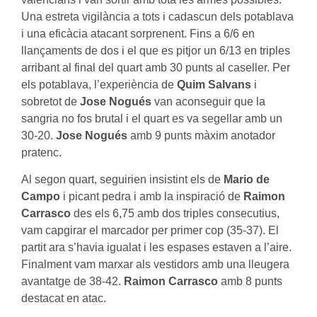
Una estreta vigilància a tots i cadascun dels potablava
i una eficàcia atacant sorprenent. Fins a 6/6 en
llançaments de dos i el que es pitjor un 6/13 en triples
arribant al final del quart amb 30 punts al caseller. Per
els potablava, l’experiència de
Quim Salvans
i
sobretot de
Jose Nogués
van aconseguir que la
sangria no fos brutal i el quart es va segellar amb un
30-20.
Jose Nogués
amb 9 punts màxim anotador
pratenc.
Al segon quart, seguirien insistint els de
Mario de
Campo
i picant pedra i amb la inspiració de
Raimon
Carrasco
des els 6,75 amb dos triples consecutius,
vam capgirar el marcador per primer cop (35-37). El
partit ara s’havia igualat i les espases estaven a l’aire.
Finalment vam marxar als vestidors amb una lleugera
avantatge de 38-42.
Raimon Carrasco
amb 8 punts
destacat en atac.