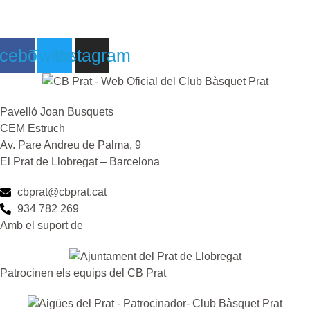
cebook
Twitter
Instagram
Pavelló Joan Busquets
CEM Estruch
Av. Pare Andreu de Palma, 9
El Prat de Llobregat – Barcelona
cbprat@cbprat.cat
934 782 269
Amb el suport de
Patrocinen els equips del CB Prat