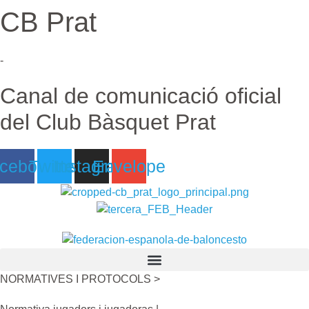
CB Prat
Ir
al
contenido
-
Canal de comunicació oficial
del Club Bàsquet Prat
cebook
Twitter
Instagram
Envelope
NORMATIVES I PROTOCOLS >