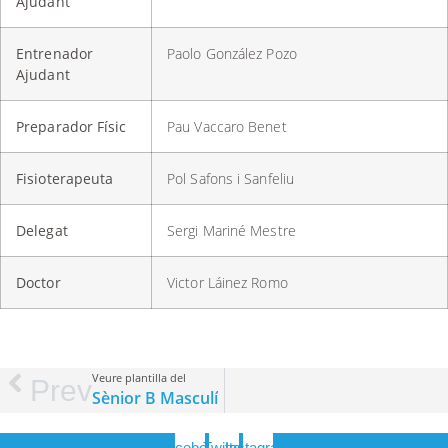
Ajudant
Entrenador
Paolo González Pozo
Ajudant
Preparador Físic
Pau Vaccaro Benet
Fisioterapeuta
Pol Safons i Sanfeliu
Delegat
Sergi Mariné Mestre
Doctor
Victor Láinez Romo
Veure plantilla del
Prev
Sènior B Masculí
Facebook
Twitter
Instagram