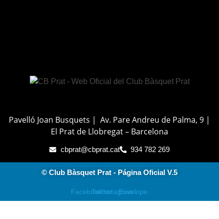
Pavelló Joan Busquets | Av. Pare Andreu de Palma, 9 |
El Prat de Llobregat – Barcelona
cbprat@cbprat.cat
934 782 269
© Club Bàsquet Prat - Página Oficial V.5
Facebook
Twitter
Instagram
Envelope