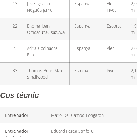
13
Jose Ignacio
Espanya
Aler-
2,
Nogués Jarne
Pivot
m
22
Enoma Joan
Espanya
Escorta
1,
OmoarunaOsazuwa
m
23
Adrià Codinachs
Espanya
Aler
2,
Pita
m
33
Thomas Brian Max
Francia
Pivot
2,
Smallwood
m
Cos técnic
Entrenador
Mario Del Campo Longaron
Entrenador
Eduard Perea Sanfeliu