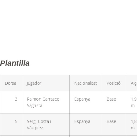
Tercera FEB
Categoria Tercera FEB
Calendari de l'equip
Resultats de l'equip
Plantilla
Dorsal
Jugador
Nacionalitat
Posició
Al
3
Raimon Carrasco
Espanya
Base
1,
Sagristà
m
5
Sergi Costa i
Espanya
Base
1,
Vázquez
m