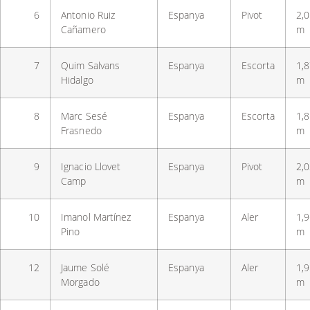
6
Antonio Ruiz
Espanya
Pivot
2,
Cañamero
m
7
Quim Salvans
Espanya
Escorta
1,
Hidalgo
m
8
Marc Sesé
Espanya
Escorta
1,
Frasnedo
m
9
Ignacio Llovet
Espanya
Pivot
2,
Camp
m
10
Imanol Martínez
Espanya
Aler
1,
Pino
m
12
Jaume Solé
Espanya
Aler
1,
Morgado
m