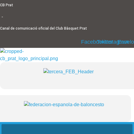
Ir
CB Prat
al
-
contenido
Canal de comunicació oficial del Club Bàsquet Prat
Facebook
Twitter
Instagram
Envel