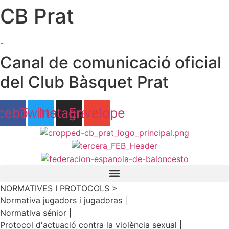
CB Prat
Ir
al
contenido
-
Canal de comunicació oficial
del Club Bàsquet Prat
cebook
Twitter
Instagram
Envelope
NORMATIVES I PROTOCOLS >
Normativa jugadors i jugadoras |
Normativa sénior |
Protocol d'actuació contra la violència sexual |