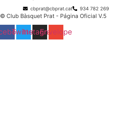
cbprat@cbprat.cat
934 782 269
© Club Bàsquet Prat - Página Oficial V.5
cebook
Twitter
Instagram
Envelope