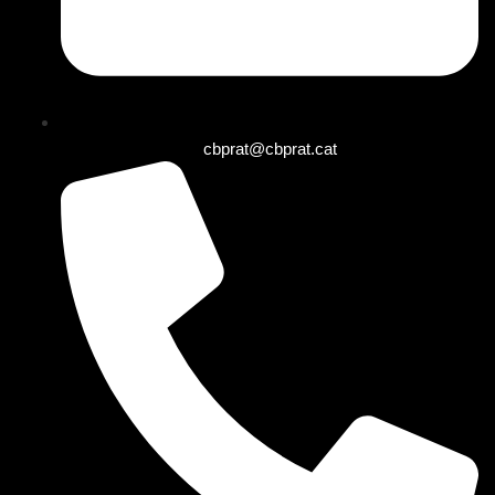
cbprat@cbprat.cat