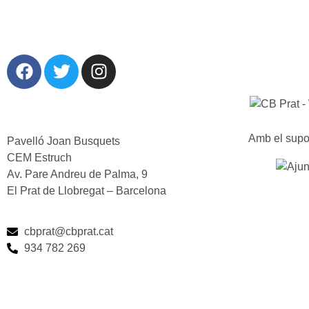
Amb el supo
Pavelló Joan Busquets
CEM Estruch
Av. Pare Andreu de Palma, 9
El Prat de Llobregat – Barcelona
cbprat@cbprat.cat
934 782 269