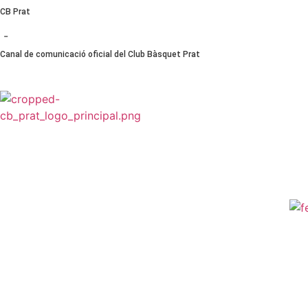
Ir
CB Prat
al
-
contenido
Canal de comunicació oficial del Club Bàsquet Prat
CB PRAT
CLUB
NOTÍCIES
PLANTILLES
ESCOL
NORMATIVES I PROTOCOLS >