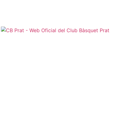
Normativa jugadors i jugadoras |
Normativa sénior |
Protocol d'actuació contra la violència sexual |
Protocol d'actuació en cas d'accident
CB Prat
PREINFANTIL FEM
Categoria C.T. Pre-Infantil Femení
Calendari de l'equip
Resultats de l'equip