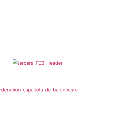
A DE BÀSQUET
PATROCINADORS
CONTACTA’NS