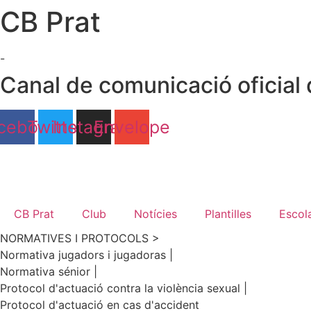
CB Prat
Ir
al
contenido
-
Canal de comunicació oficial 
cebook
Twitter
Instagram
Envelope
CB Prat
Club
Notícies
Plantilles
Escol
NORMATIVES I PROTOCOLS >
Normativa jugadors i jugadoras |
Normativa sénior |
Protocol d'actuació contra la violència sexual |
Protocol d'actuació en cas d'accident