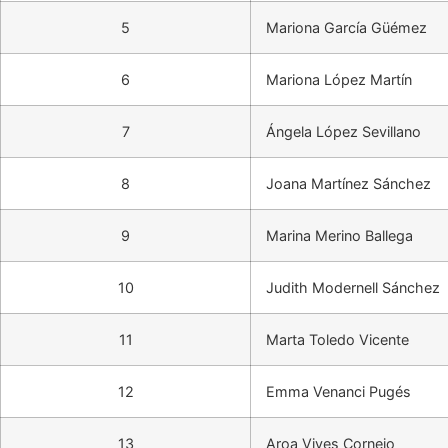
5
Mariona García Güémez
6
Mariona López Martín
7
Ángela López Sevillano
8
Joana Martínez Sánchez
9
Marina Merino Ballega
10
Judith Modernell Sánchez
11
Marta Toledo Vicente
12
Emma Venanci Pugés
13
Aroa Vives Cornejo