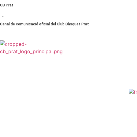
Ir
CB Prat
al
-
contenido
Canal de comunicació oficial del Club Bàsquet Prat
CB PRAT
CLUB
NOTÍCIES
PLANTILLES
ESCOL
NORMATIVES I PROTOCOLS >