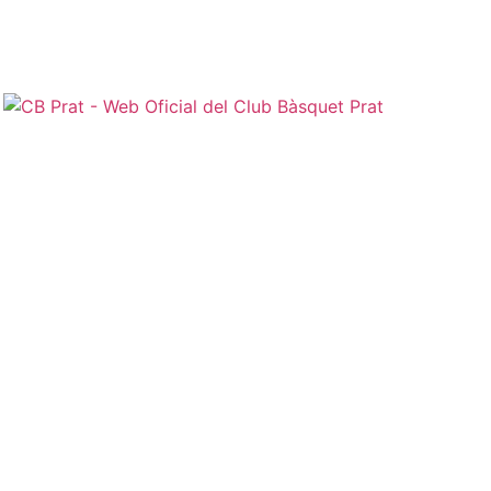
Normativa jugadors i jugadoras |
Normativa sénior |
Protocol d'actuació contra la violència sexual |
Protocol d'actuació en cas d'accident
CB Prat
Mini C Masculí
Categoria Mini C
Calendari de l'equip
Resultats de l'equip