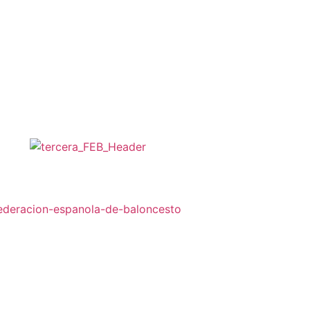
A DE BÀSQUET
PATROCINADORS
CONTACTA’NS