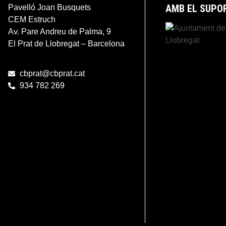
AMB EL SUPO
Pavelló Joan Busquets
CEM Estruch
Av. Pare Andreu de Palma, 9
El Prat de Llobregat – Barcelona
cbprat@cbprat.cat
934 782 269