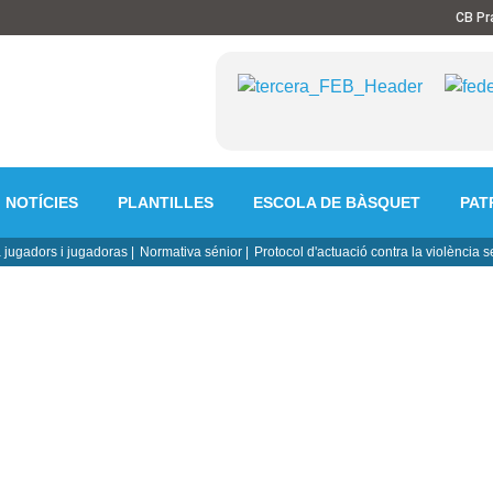
CB Pr
NOTÍCIES
PLANTILLES
ESCOLA DE BÀSQUET
PAT
 jugadors i jugadoras |
Normativa sénior |
Protocol d'actuació contra la violència s