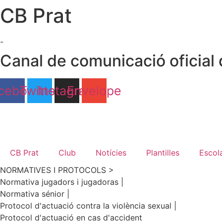
CB Prat
Ir
al
contenido
-
Canal de comunicació oficial 
cebook
Twitter
Instagram
Envelope
CB Prat
Club
Notícies
Plantilles
Escol
NORMATIVES I PROTOCOLS >
Normativa jugadors i jugadoras |
Normativa sénior |
Protocol d'actuació contra la violència sexual |
Protocol d'actuació en cas d'accident