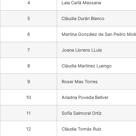
4
Laia Carlà Massana
5
Cláudia Durán Blanco
6
Martina González de San Pedro Moli
7
Joana Llorens LLuis
8
Cláudia Martínez Luengo
9
Roser Mas Torres
10
Ariadna Poveda Bellver
11
Sofía Salmoral Ortíz
12
Cláudia Tomás Ruiz