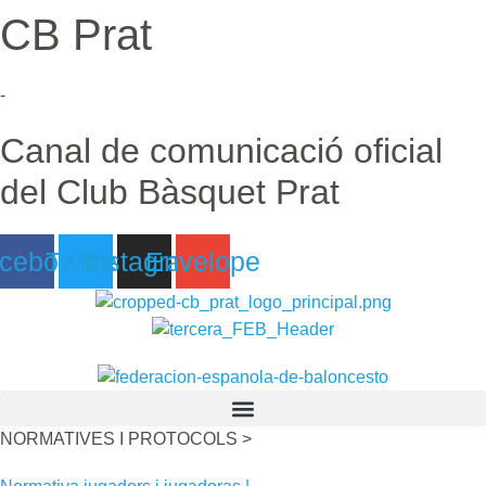
CB Prat
Ir
al
contenido
-
Canal de comunicació oficial
del Club Bàsquet Prat
cebook
Twitter
Instagram
Envelope
NORMATIVES I PROTOCOLS >