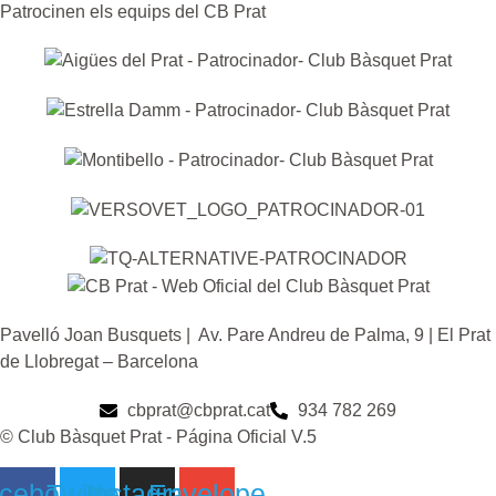
Patrocinen els equips del CB Prat
Pavelló Joan Busquets | Av. Pare Andreu de Palma, 9 | El Prat
de Llobregat – Barcelona
cbprat@cbprat.cat
934 782 269
© Club Bàsquet Prat - Página Oficial V.5
cebook
Twitter
Instagram
Envelope