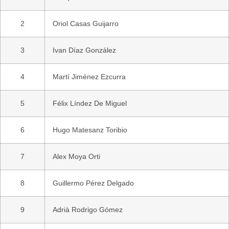
2
Oriol Casas Guijarro
3
Ivan Díaz González
4
Martí Jiménez Ezcurra
5
Félix Líndez De Miguel
6
Hugo Matesanz Toribio
7
Alex Moya Orti
8
Guillermo Pérez Delgado
9
Adrià Rodrigo Gómez