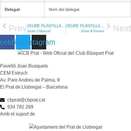
Delegat
Nom del delegat
Prev
Next
VEURE PLANTILLA DEL
VEURE PLANTILLA DEL
Júnior 2 Masculí
Júnior B Femení
cebook
Twitter
Instagram
Pavelló Joan Busquets
CEM Estruch
Av. Pare Andreu de Palma, 9
El Prat de Llobregat – Barcelona
cbprat@cbprat.cat
934 782 269
Amb el suport de