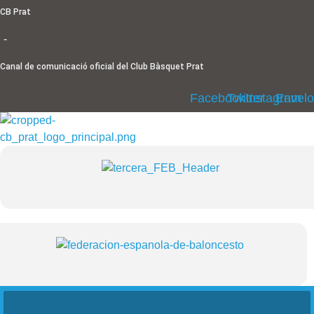
Ir
CB Prat
al
-
contenido
Canal de comunicació oficial del Club Bàsquet Prat
Facebook
Twitter
Instagram
Envel