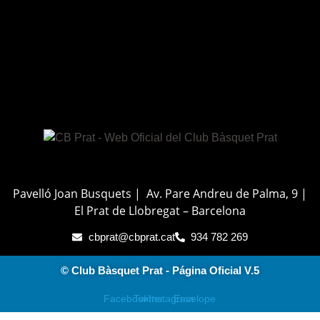
Pavelló Joan Busquets | Av. Pare Andreu de Palma, 9 |
El Prat de Llobregat – Barcelona
cbprat@cbprat.cat
934 782 269
© Club Bàsquet Prat - Página Oficial V.5
Facebook
Twitter
Instagram
Envelope