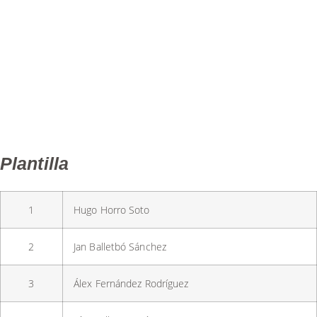
INFANTIL MASCULÍ
Categoria C.T. Infantil Masculí Promoció
Calendari de l'equip
Resultats de l'equip
Plantilla
1
Hugo Horro Soto
2
Jan Balletbó Sánchez
3
Álex Fernández Rodríguez