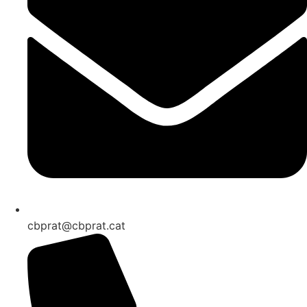
cbprat@cbprat.cat