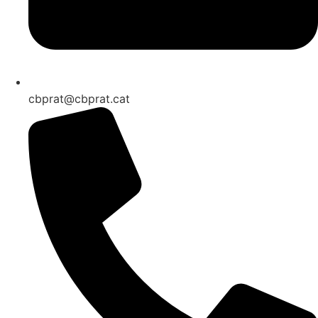
cbprat@cbprat.cat