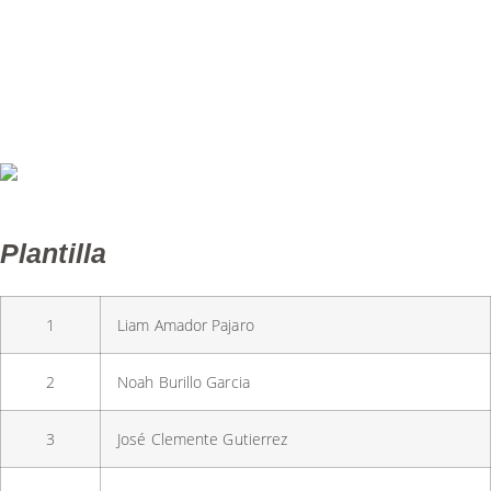
Infantil A Masculí
Categoria Infantil Segona Fase – Nivell A
Calendari de l'equip
Resultats de l'equip
Plantilla
1
Liam Amador Pajaro
2
Noah Burillo Garcia
3
José Clemente Gutierrez