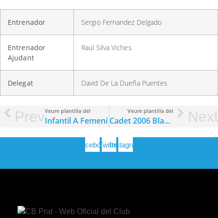
Entrenador
Sergio Fernandez Delgado
Entrenador
Raul Silva Viches
Ajudant
Delegat
David De La Dueña Puentes
Veure plantilla del
Veure plantilla del
Prev
Next
Infantil A Femení
Cadet 2006 Blanc Masculí
Facebook
Twitter
Instagram