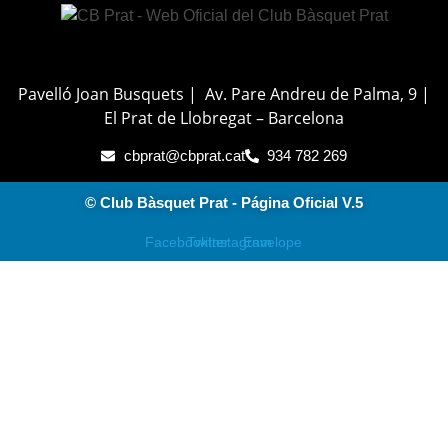
Pavelló Joan Busquets | Av. Pare Andreu de Palma, 9 |
El Prat de Llobregat – Barcelona
cbprat@cbprat.cat
934 782 269
© Club Bàsquet Prat - Página Oficial V.5
Facebook
Twitter
Instagram
Envelope