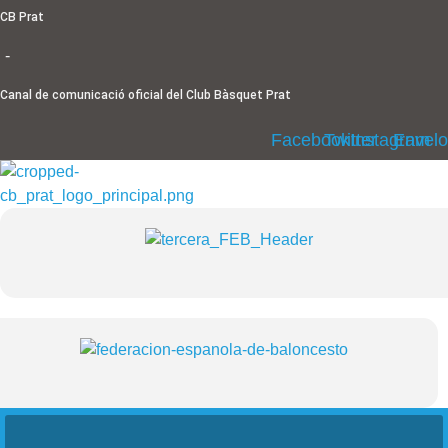
Ir
CB Prat
al
-
contenido
Canal de comunicació oficial del Club Bàsquet Prat
Facebook
Twitter
Instagram
Envel