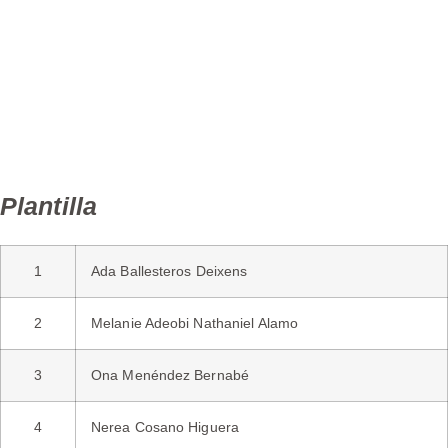
Cadet C Femení
Categoria Nivell C-11
Calendari de l'equip
Resultats de l'equip
Plantilla
1
Ada Ballesteros Deixens
2
Melanie Adeobi Nathaniel Alamo
3
Ona Menéndez Bernabé
4
Nerea Cosano Higuera