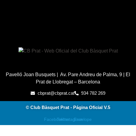
Pavelló Joan Busquets | Av. Pare Andreu de Palma, 9 | El
Prat de Llobregat – Barcelona
cbprat@cbprat.cat
934 782 269
© Club Bàsquet Prat - Página Oficial V.5
Facebook
Twitter
Instagram
Envelope