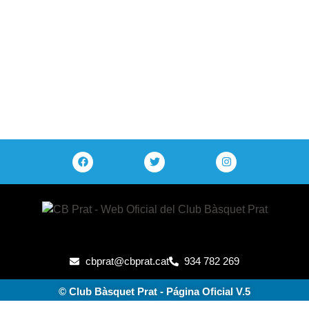
cbprat@cbprat.cat
934 782 269
© Club Bàsquet Prat - Página Oficial V.5