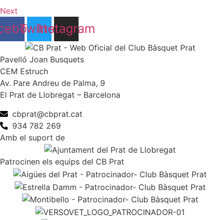
Next
cebook
Twitter
Instagram
Pavelló Joan Busquets
CEM Estruch
Av. Pare Andreu de Palma, 9
El Prat de Llobregat – Barcelona
cbprat@cbprat.cat
934 782 269
Amb el suport de
Patrocinen els equips del CB Prat