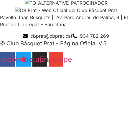
Pavelló Joan Busquets | Av. Pare Andreu de Palma, 9 | El
Prat de Llobregat – Barcelona
cbprat@cbprat.cat
934 782 269
© Club Bàsquet Prat - Página Oficial V.5
cebook
Twitter
Instagram
Envelope