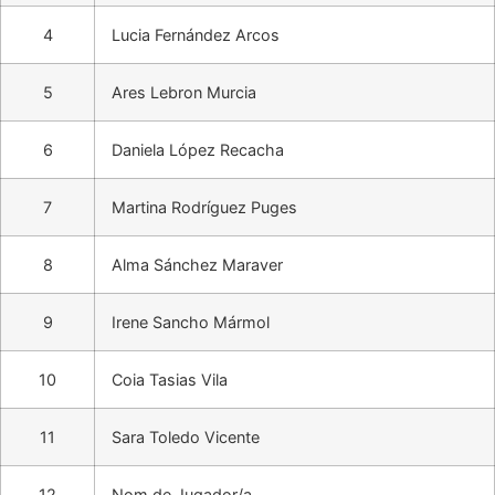
4
Lucia Fernández Arcos
5
Ares Lebron Murcia
6
Daniela López Recacha
7
Martina Rodríguez Puges
8
Alma Sánchez Maraver
9
Irene Sancho Mármol
10
Coia Tasias Vila
11
Sara Toledo Vicente
12
Nom de Jugador/a