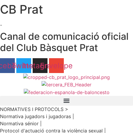
CB Prat
Ir
al
contenido
-
Canal de comunicació oficial
del Club Bàsquet Prat
cebook
Twitter
Instagram
Envelope
NORMATIVES I PROTOCOLS >
Normativa jugadors i jugadoras |
Normativa sénior |
Protocol d'actuació contra la violència sexual |