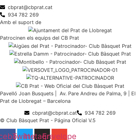
cbprat@cbprat.cat
934 782 269
Amb el suport de
Patrocinen els equips del CB Prat
Pavelló Joan Busquets | Av. Pare Andreu de Palma, 9 | El
Prat de Llobregat – Barcelona
cbprat@cbprat.cat
934 782 269
© Club Bàsquet Prat - Página Oficial V.5
cebook
Twitter
Instagram
Envelope