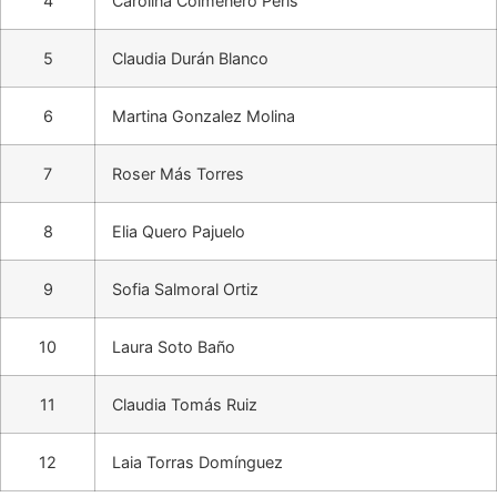
4
Carolina Colmenero Peris
5
Claudia Durán Blanco
6
Martina Gonzalez Molina
7
Roser Más Torres
8
Elia Quero Pajuelo
9
Sofia Salmoral Ortiz
10
Laura Soto Baño
11
Claudia Tomás Ruiz
12
Laia Torras Domínguez