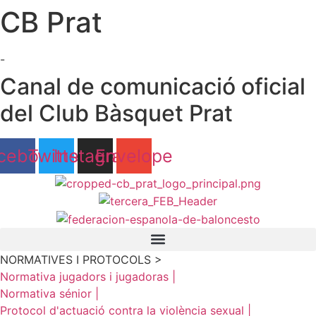
CB Prat
Ir
al
contenido
-
Canal de comunicació oficial
del Club Bàsquet Prat
cebook
Twitter
Instagram
Envelope
NORMATIVES I PROTOCOLS >
Normativa jugadors i jugadoras |
Normativa sénior |
Protocol d'actuació contra la violència sexual |