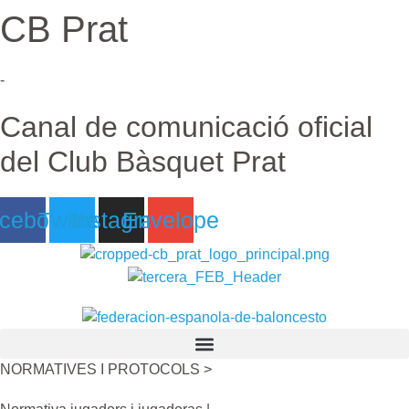
CB Prat
Ir
al
contenido
-
Canal de comunicació oficial
del Club Bàsquet Prat
cebook
Twitter
Instagram
Envelope
NORMATIVES I PROTOCOLS >