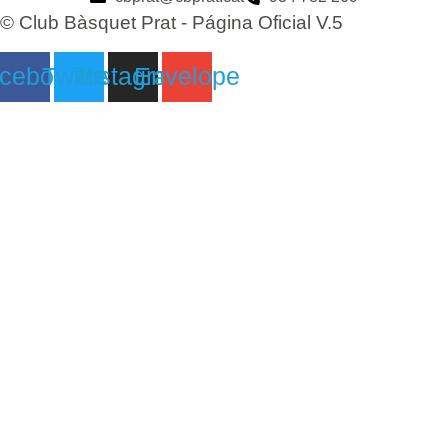
© Club Bàsquet Prat - Página Oficial V.5
cebook
Twitter
Instagram
Envelope