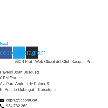
Next
cebook
Twitter
Instagram
Pavelló Joan Busquets
CEM Estruch
Av. Pare Andreu de Palma, 9
El Prat de Llobregat – Barcelona
cbprat@cbprat.cat
934 782 269