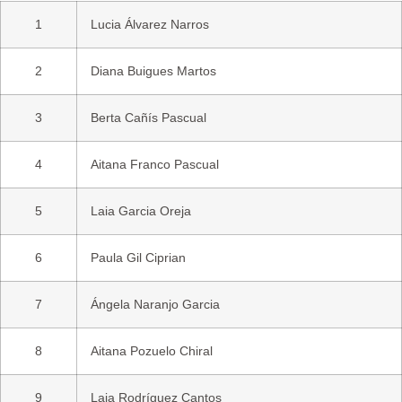
1
Lucia Álvarez Narros
2
Diana Buigues Martos
3
Berta Cañís Pascual
4
Aitana Franco Pascual
5
Laia Garcia Oreja
6
Paula Gil Ciprian
7
Ángela Naranjo Garcia
8
Aitana Pozuelo Chiral
9
Laia Rodríguez Cantos