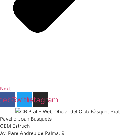
Next
cebook
Twitter
Instagram
Pavelló Joan Busquets
CEM Estruch
Av. Pare Andreu de Palma, 9