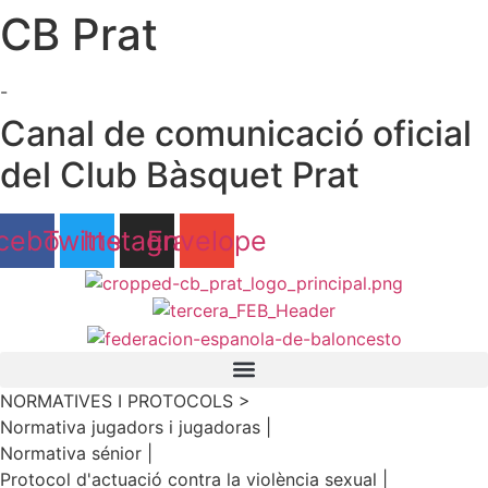
CB Prat
Ir
al
contenido
-
Canal de comunicació oficial
del Club Bàsquet Prat
cebook
Twitter
Instagram
Envelope
NORMATIVES I PROTOCOLS >
Normativa jugadors i jugadoras |
Normativa sénior |
Protocol d'actuació contra la violència sexual |